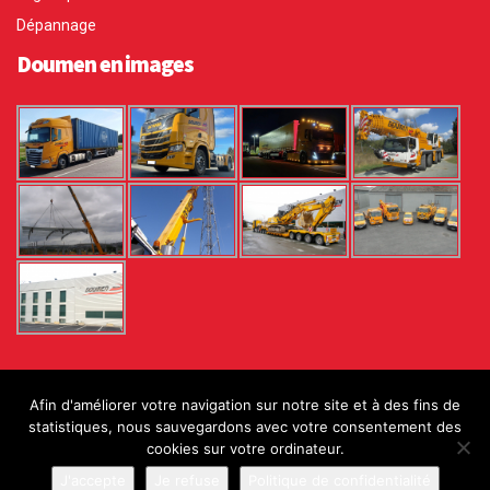
Dépannage
Doumen en images
Copyright © 2015-2016 Doumen.
Afin d'améliorer votre navigation sur notre site et à des fins de
Conseil et Accompagnement réalisé par
statistiques, nous sauvegardons avec votre consentement des
COGITIME
,
cookies sur votre ordinateur.
spécialiste Sites Internet, E-commerce,
J'accepte
Je refuse
Politique de confidentialité
Progiciels.