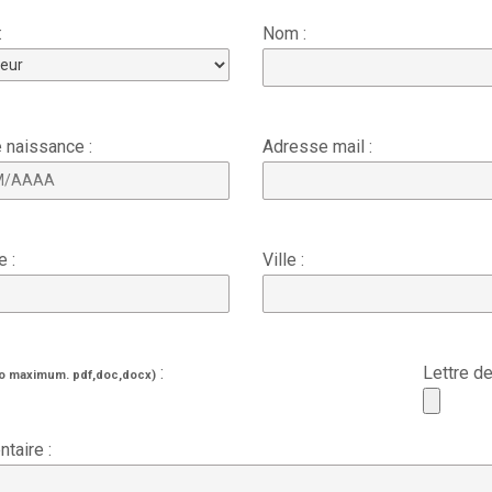
:
Nom :
 naissance :
Adresse mail :
 :
Ville :
:
Lettre d
o maximum. pdf,doc,docx)
taire :