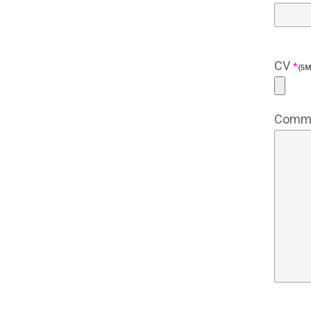
CV
*
(5M
Comme