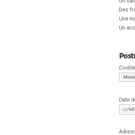
Un sala
Des fr
Une mu
Un acc
Post
Civilité
Date d
Adress