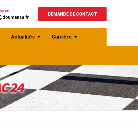
se email
DEMANDE DE CONTACT
@doumensa.fr
Actualités
Carrière
C 24