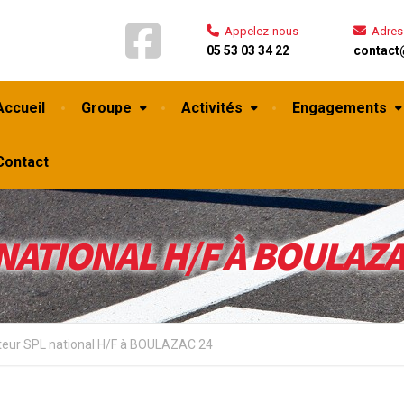
Appelez-nous
Adres
05 53 03 34 22
contact
Accueil
Groupe
Activités
Engagements
Contact
ATIONAL H/F À BOULAZA
eur SPL national H/F à BOULAZAC 24