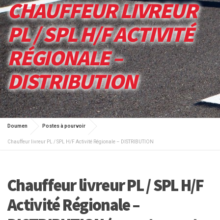
CHAUFFEUR LIVREUR
PL / SPL H/F ACTIVITÉ
RÉGIONALE –
DISTRIBUTION
Doumen
Postes à pourvoir
Chauffeur livreur PL / SPL H/F Activité Régionale – DISTRIBUTION
Chauffeur livreur PL / SPL H/F
Activité Régionale –