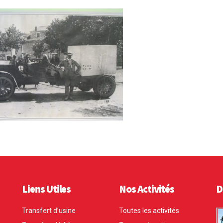
Liens Utiles
Nos Activités
D
Transfert d’usine
Toutes les activités