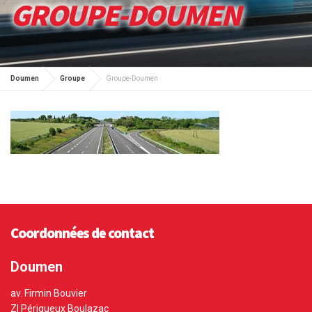
GROUPE-DOUMEN
Doumen
Groupe
Groupe-Doumen
Coordonnées de contact
Doumen
av. Firmin Bouvier
ZI Périgueux Boulazac