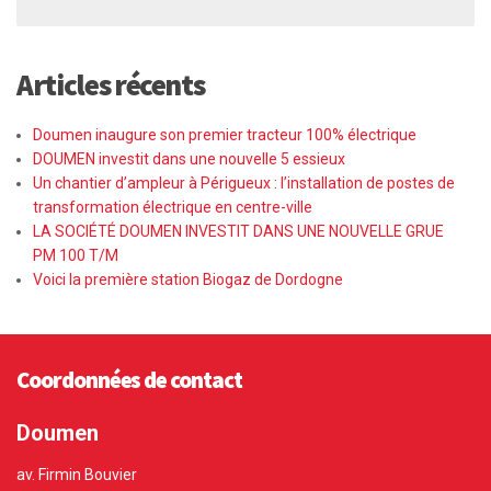
Articles récents
Doumen inaugure son premier tracteur 100% électrique
DOUMEN investit dans une nouvelle 5 essieux
Un chantier d’ampleur à Périgueux : l’installation de postes de
transformation électrique en centre-ville
LA SOCIÉTÉ DOUMEN INVESTIT DANS UNE NOUVELLE GRUE
PM 100 T/M
Voici la première station Biogaz de Dordogne
Coordonnées de contact
Doumen
av. Firmin Bouvier