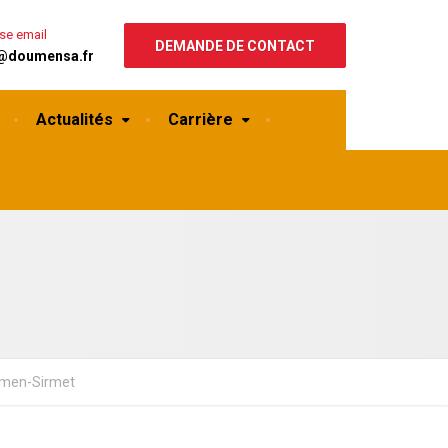
se email
DEMANDE DE CONTACT
@doumensa.fr
Actualités
Carrière
men-Sirmet