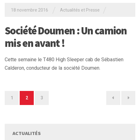
/
/
18 novembre 2016
Actualités et Presse
Société Doumen : Un camion
mis en avant !
Cette semaine le T480 High Sleeper cab de Sébastien
Calderon, conducteur de la société Doumen.
Pagination
1
2
3
des
publications
ACTUALITÉS